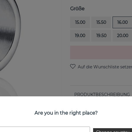
Größe
15.00
15.50
16.00
19.00
19.50
20.00
PRODUKTBESCHREIBUNG
Wide & Signature ist ein st
Attling
Are you in the right place?
EIGENSCHAFTEN