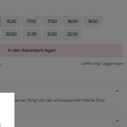
16.50
17.00
17.50
18.00
18.50
20.50
21.00
21.50
22.00
In den Warenkorb legen
Lieferung:
Lagerware
erlingsilberner Ring von der schwedischen Marke Efva