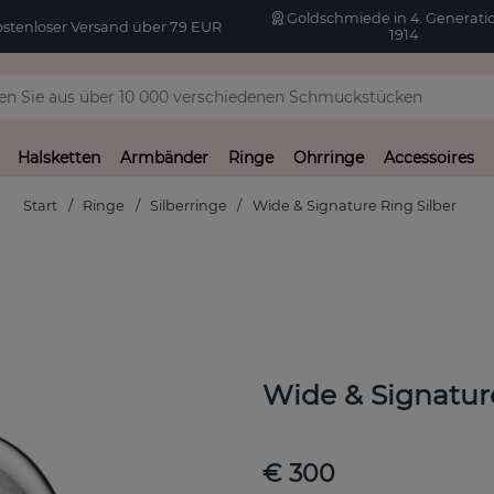
Goldschmiede in 4. Generatio
stenloser Versand über 79 EUR
1914
Halsketten
Armbänder
Ringe
Ohrringe
Accessoires
Start
Ringe
Silberringe
Wide & Signature Ring Silber
Wide & Signatur
€ 300