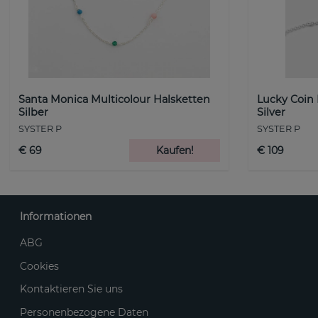
Santa Monica Multicolour Halsketten
Lucky Coin
Silber
Silver
SYSTER P
SYSTER P
€ 69
Kaufen!
€ 109
Informationen
ABG
Cookies
Kontaktieren Sie uns
Personenbezogene Daten