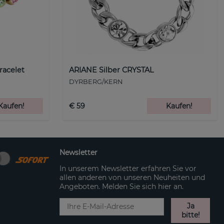
racelet
ARIANE Silber CRYSTAL
DYRBERG/KERN
Kaufen!
€ 59
Kaufen!
Newsletter
In unserem Newsletter erfahren Sie vor
allen anderen von unseren Neuheiten und
Angeboten. Melden Sie sich hier an.
Ja
bitte!