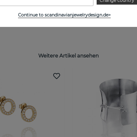
Change country
GRÖSSENTABELLE
Continue to scandinavianjewelrydesign.de>
Weitere Artikel ansehen