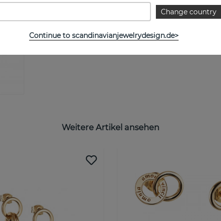
Change country
Continue to scandinavianjewelrydesign.de>
Weitere Artikel ansehen