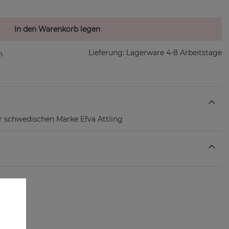
In den Warenkorb legen
Lieferung:
Lagerware 4-8 Arbeitstage
r schwedischen Marke Efva Attling