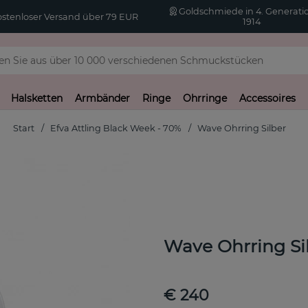
Goldschmiede in 4. Generatio
stenloser Versand über 79 EUR
1914
Halsketten
Armbänder
Ringe
Ohrringe
Accessoires
Start
Efva Attling Black Week - 70%
Wave Ohrring Silber
Wave Ohrring Si
€ 240