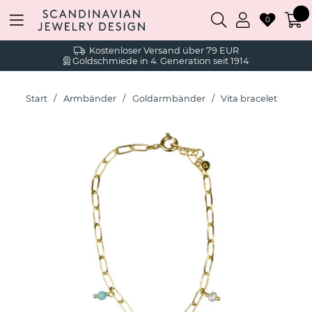
0
Kostenloser Versand über 79 EUR
Goldschmiede in 4. Generation seit 1914
Start
Armbänder
Goldarmbänder
Vita bracelet