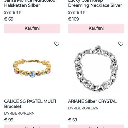
Santa Monica Multicolour
Lucky Coin Keep
Halsketten Silber
Dreaming Necklace Silver
SYSTER P
SYSTER P
€ 69
€ 109
Kaufen!
Kaufen!
CALICE SG PASTEL MULTI
ARIANE Silber CRYSTAL
Bracelet
DYRBERG/KERN
DYRBERG/KERN
€ 99
€ 59