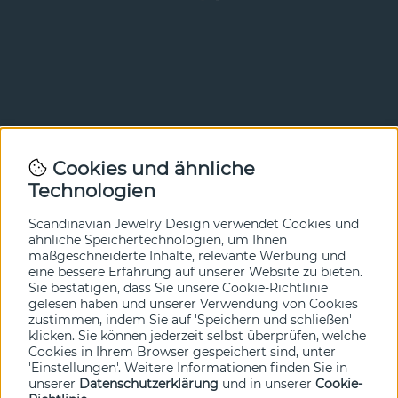
Newsletter
Cookies und ähnliche
Technologien
In unserem Newsletter erfahren Sie vor allen anderen
von unseren Neuheiten und Angeboten. Melden Sie sich
hier an.
Scandinavian Jewelry Design verwendet Cookies und
ähnliche Speichertechnologien, um Ihnen
maßgeschneiderte Inhalte, relevante Werbung und
Ja bitte!
eine bessere Erfahrung auf unserer Website zu bieten.
Sie bestätigen, dass Sie unsere Cookie-Richtlinie
gelesen haben und unserer Verwendung von Cookies
zustimmen, indem Sie auf 'Speichern und schließen'
klicken. Sie können jederzeit selbst überprüfen, welche
Cookies in Ihrem Browser gespeichert sind, unter
'Einstellungen'. Weitere Informationen finden Sie in
unserer
Datenschutzerklärung
und in unserer
Cookie-