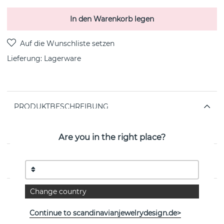
In den Warenkorb legen
Lieferung:
Lagerware
PRODUKTBESCHREIBUNG
Violet ist eine sterlingsilberne Halskette von der
schwedischen Marke Efva Attling
Are you in the right place?
EIGENSCHAFTEN
Change country
Weitere Artikel ansehen
Continue to scandinavianjewelrydesign.de>