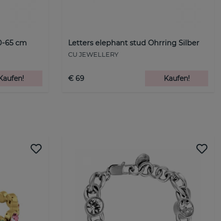
60-65 cm
Letters elephant stud Ohrring Silber
CU JEWELLERY
Kaufen!
€ 69
Kaufen!