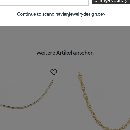
Change country
GRÖSSENTABELLE
Continue to scandinavianjewelrydesign.de>
Weitere Artikel ansehen