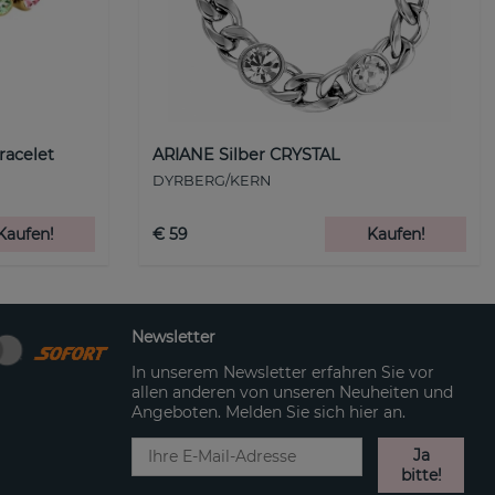
racelet
ARIANE Silber CRYSTAL
DYRBERG/KERN
Kaufen!
€ 59
Kaufen!
Newsletter
In unserem Newsletter erfahren Sie vor
allen anderen von unseren Neuheiten und
Angeboten. Melden Sie sich hier an.
Ja
bitte!