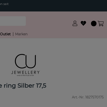
n seit
0
Outlet
Marken
 ring Silber 17,5
Art.-Nr.
1827570175