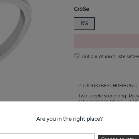
Größe
17,5
PRODUKTBESCHREIBUNG
Two tripple stone ringi Recy
schwedischen Marke CU J
EIGENSCHAFTEN
Are you in the right place?
Kollektion: