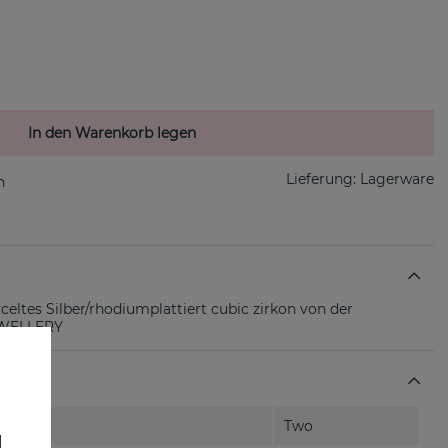
In den Warenkorb legen
Lieferung:
Lagerware
celtes Silber/rhodiumplattiert cubic zirkon von der
EWELLERY
Two