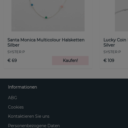
Santa Monica Multicolour Halsketten
Lucky Coin
Silber
Silver
SYSTER P
SYSTER P
€ 69
Kaufen!
€ 109
Informationen
ABG
Cookies
Kontaktieren Sie uns
Personenbezogene Daten