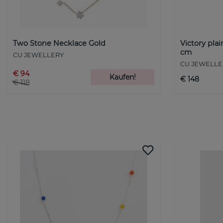
Two Stone Necklace Gold
Victory pla
cm
CU JEWELLERY
CU JEWELLE
€ 94
Kaufen!
€ 148
€ 118