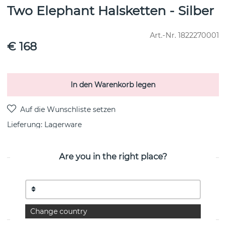
Two Elephant Halsketten - Silber
Art.-Nr.
1822270001
€ 168
In den Warenkorb legen
Lieferung:
Lagerware
Are you in the right place?
PRODUKTBESCHREIBUNG
Two Elephant Halsketten-Silber Recyceltes
Silber/rhodiumplattiert 55-60 cm von der schwedischen
Marke CU JEWELLERY
Change country