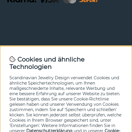
Newsletter
Cookies und ähnliche
Technologien
In unserem Newsletter erfahren Sie vor allen anderen
von unseren Neuheiten und Angeboten. Melden Sie sich
hier an.
Scandinavian Jewelry Design verwendet Cookies und
ähnliche Speichertechnologien, um Ihnen
maßgeschneiderte Inhalte, relevante Werbung und
Ja bitte!
eine bessere Erfahrung auf unserer Website zu bieten.
Sie bestätigen, dass Sie unsere Cookie-Richtlinie
gelesen haben und unserer Verwendung von Cookies
zustimmen, indem Sie auf 'Speichern und schließen'
klicken. Sie können jederzeit selbst überprüfen, welche
Cookies in Ihrem Browser gespeichert sind, unter
'Einstellungen'. Weitere Informationen finden Sie in
unserer
Datenschutzerklärung
und in unserer
Cookie-