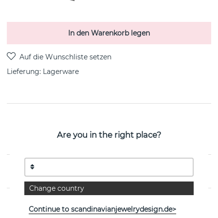
In den Warenkorb legen
Lieferung:
Lagerware
PRODUKTBESCHREIBUNG
Twisted Orbit - Pearl Halsketten Sterlingsilber von der
Are you in the right place?
schwedischen Marke Efva Attling
EIGENSCHAFTEN
Change country
Continue to scandinavianjewelrydesign.de>