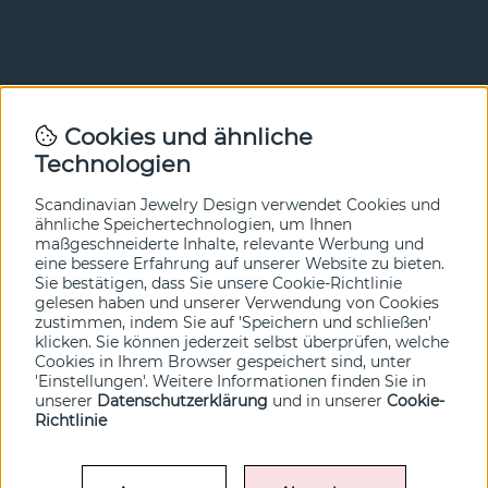
Newsletter
Cookies und ähnliche
Technologien
In unserem Newsletter erfahren Sie vor allen anderen
von unseren Neuheiten und Angeboten. Melden Sie sich
hier an.
Scandinavian Jewelry Design verwendet Cookies und
ähnliche Speichertechnologien, um Ihnen
maßgeschneiderte Inhalte, relevante Werbung und
Ja bitte!
eine bessere Erfahrung auf unserer Website zu bieten.
Sie bestätigen, dass Sie unsere Cookie-Richtlinie
gelesen haben und unserer Verwendung von Cookies
zustimmen, indem Sie auf 'Speichern und schließen'
klicken. Sie können jederzeit selbst überprüfen, welche
Cookies in Ihrem Browser gespeichert sind, unter
'Einstellungen'. Weitere Informationen finden Sie in
unserer
Datenschutzerklärung
und in unserer
Cookie-
Richtlinie