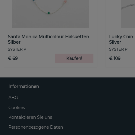
Santa Monica Multicolour Halsketten
Lucky Coin
Silber
Silver
SYSTER P
SYSTER P
€ 69
Kaufen!
€ 109
Informationen
ABG
Cookies
Kontaktieren Sie uns
Personenbezogene Daten