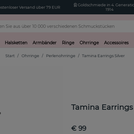
Goldschmiede in 4. Generatio
stenloser Versand über 79 EUR
1914
Halsketten
Armbänder
Ringe
Ohrringe
Accessoires
Start
Ohrringe
Perlenohrringe
Tamina Earrings Silver
Tamina Earrings 
€ 99