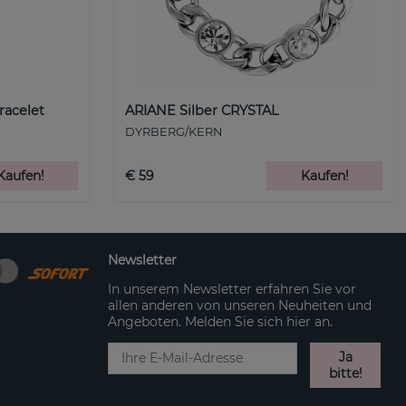
racelet
ARIANE Silber CRYSTAL
DYRBERG/KERN
Kaufen!
€ 59
Kaufen!
Newsletter
In unserem Newsletter erfahren Sie vor
allen anderen von unseren Neuheiten und
Angeboten. Melden Sie sich hier an.
Ja
bitte!