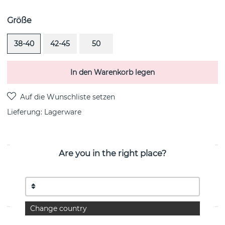
Größe
38-40
42-45
50
In den Warenkorb legen
Lieferung:
Lagerware
Are you in the right place?
PRODUKTBESCHREIBUNG
Take No Shit ist eine sterlingsilberne
Hängeschmuck/Halskette von der schwedischen Marke
Efva Attling 18,5 mm
Change country
EIGENSCHAFTEN