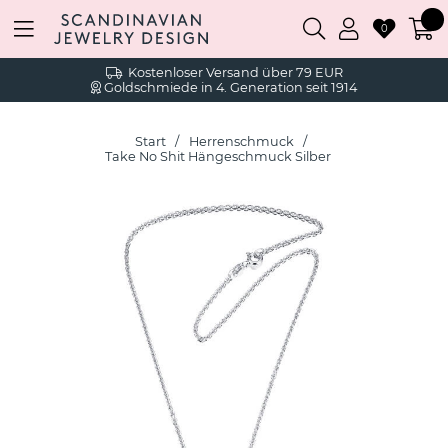
0
Kostenloser Versand über 79 EUR
Goldschmiede in 4. Generation seit 1914
Start
Herrenschmuck
Take No Shit Hängeschmuck Silber