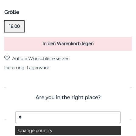
Größe
16.00
In den Warenkorb legen
Lieferung:
Lagerware
PRODUKTBESCHREIBUNG
Are you in the right place?
Stairway To Heaven Ring Sterlingsilber von der
schwedischen Marke Efva Attling
EIGENSCHAFTEN
Change country