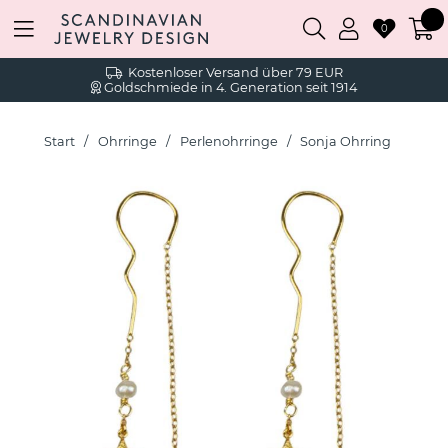
0
Kostenloser Versand über 79 EUR
Goldschmiede in 4. Generation seit 1914
Start
Ohrringe
Perlenohrringe
Sonja Ohrring