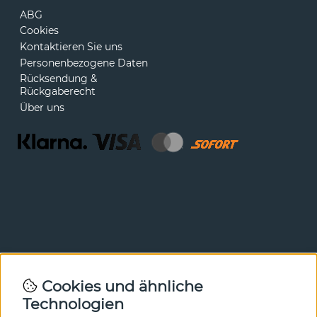
ABG
Cookies
Kontaktieren Sie uns
Personenbezogene Daten
Rücksendung &
Rückgaberecht
Über uns
Newsletter
Cookies und ähnliche
Technologien
In unserem Newsletter erfahren Sie vor allen anderen
von unseren Neuheiten und Angeboten. Melden Sie sich