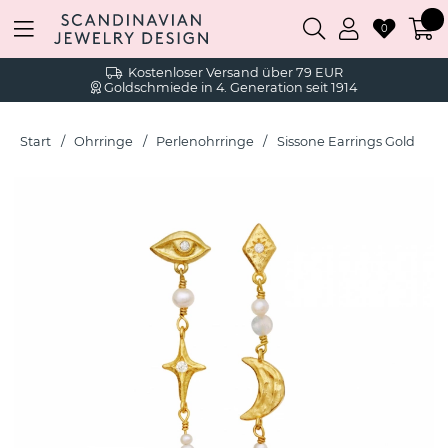
0
Kostenloser Versand über 79 EUR
Goldschmiede in 4. Generation seit 1914
Start
Ohrringe
Perlenohrringe
Sissone Earrings Gold