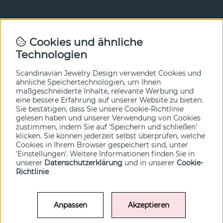
Newsletter
Cookies und ähnliche
Technologien
In unserem Newsletter erfahren Sie vor allen anderen
von unseren Neuheiten und Angeboten. Melden Sie sich
hier an.
Scandinavian Jewelry Design verwendet Cookies und
ähnliche Speichertechnologien, um Ihnen
maßgeschneiderte Inhalte, relevante Werbung und
Ja bitte!
eine bessere Erfahrung auf unserer Website zu bieten.
Sie bestätigen, dass Sie unsere Cookie-Richtlinie
gelesen haben und unserer Verwendung von Cookies
zustimmen, indem Sie auf 'Speichern und schließen'
klicken. Sie können jederzeit selbst überprüfen, welche
Cookies in Ihrem Browser gespeichert sind, unter
'Einstellungen'. Weitere Informationen finden Sie in
unserer
Datenschutzerklärung
und in unserer
Cookie-
Richtlinie
Anpassen
Akzeptieren
© SCANDINAVIAN JEWELRY DESIGN / SJD of Sweden AB 2022