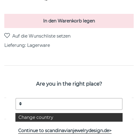
In den Warenkorb legen
Lieferung:
Lagerware
PRODUKTBESCHREIBUNG
Are you in the right place?
Twisted Orbit - Pearl Halsketten Sterlingsilber von der
schwedischen Marke Efva Attling
EIGENSCHAFTEN
Change country
Continue to scandinavianjewelrydesign.de>