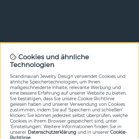
Newsletter
Cookies und ähnliche
Technologien
In unserem Newsletter erfahren Sie vor allen anderen
von unseren Neuheiten und Angeboten. Melden Sie sich
hier an.
Scandinavian Jewelry Design verwendet Cookies und
ähnliche Speichertechnologien, um Ihnen
maßgeschneiderte Inhalte, relevante Werbung und
Ja bitte!
eine bessere Erfahrung auf unserer Website zu bieten.
Sie bestätigen, dass Sie unsere Cookie-Richtlinie
gelesen haben und unserer Verwendung von Cookies
zustimmen, indem Sie auf 'Speichern und schließen'
klicken. Sie können jederzeit selbst überprüfen, welche
Cookies in Ihrem Browser gespeichert sind, unter
'Einstellungen'. Weitere Informationen finden Sie in
unserer
Datenschutzerklärung
und in unserer
Cookie-
Richtlinie