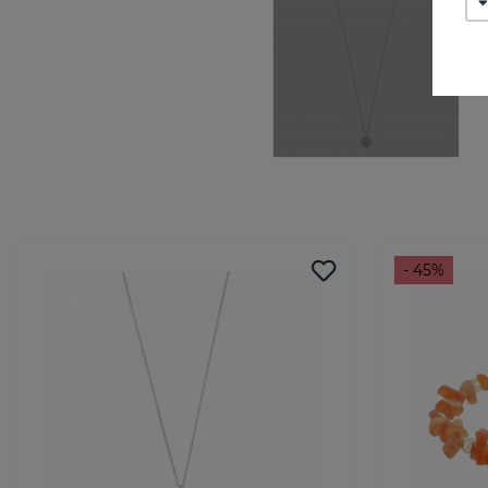
- 45%