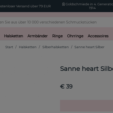
Goldschmiede in 4. Generatio
stenloser Versand über 79 EUR
1914
Halsketten
Armbänder
Ringe
Ohrringe
Accessoires
Start
Halsketten
Silberhalsketten
Sanne heart Silber
Sanne heart Silb
€ 39