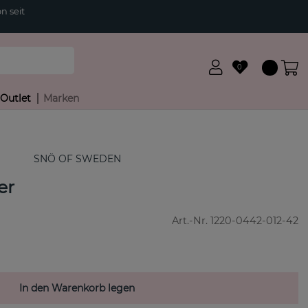
n seit
0
Outlet
Marken
SNÖ OF SWEDEN
er
Art.-Nr.
1220-0442-012-42
In den Warenkorb legen