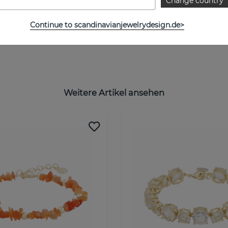
Change country
Continue to scandinavianjewelrydesign.de>
Weitere Artikel ansehen