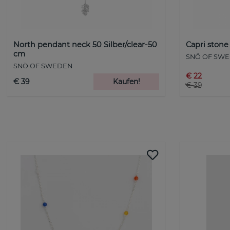
North pendant neck 50 Silber/clear-50
Capri stone
cm
SNÖ OF SW
SNÖ OF SWEDEN
€ 22
€ 39
Kaufen!
€ 39