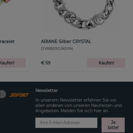
racelet
ARIANE Silber CRYSTAL
DYRBERG/KERN
Kaufen!
€ 59
Kaufen!
Newsletter
In unserem Newsletter erfahren Sie vor
allen anderen von unseren Neuheiten und
Angeboten. Melden Sie sich hier an.
Ja
bitte!