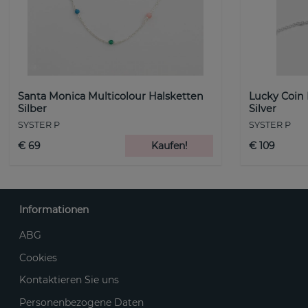
Santa Monica Multicolour Halsketten
Lucky Coin
Silber
Silver
SYSTER P
SYSTER P
€ 69
Kaufen!
€ 109
Informationen
ABG
Cookies
Kontaktieren Sie uns
Personenbezogene Daten