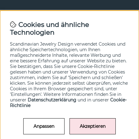
Newsletter
Cookies und ähnliche
Technologien
In unserem Newsletter erfahren Sie vor allen anderen
von unseren Neuheiten und Angeboten. Melden Sie sich
hier an.
Scandinavian Jewelry Design verwendet Cookies und
ähnliche Speichertechnologien, um Ihnen
maßgeschneiderte Inhalte, relevante Werbung und
Ja bitte!
eine bessere Erfahrung auf unserer Website zu bieten.
Sie bestätigen, dass Sie unsere Cookie-Richtlinie
gelesen haben und unserer Verwendung von Cookies
zustimmen, indem Sie auf 'Speichern und schließen'
klicken. Sie können jederzeit selbst überprüfen, welche
Cookies in Ihrem Browser gespeichert sind, unter
'Einstellungen'. Weitere Informationen finden Sie in
unserer
Datenschutzerklärung
und in unserer
Cookie-
Richtlinie
Anpassen
Akzeptieren
© SCANDINAVIAN JEWELRY DESIGN / SJD of Sweden AB 2022