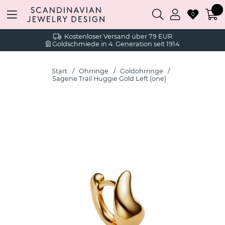
0
Kostenloser Versand über 79 EUR
Goldschmiede in 4. Generation seit 1914
Start
Ohrringe
Goldohrringe
Sagene Trail Huggie Gold Left (one)