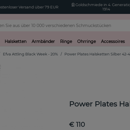
Goldschmiede in 4. Generatio
stenloser Versand über 79 EUR
1914
Halsketten
Armbänder
Ringe
Ohrringe
Accessoires
Efva Attling Black Week - 20%
Power Plates Halsketten Silber 42-
Power Plates Ha
€ 110