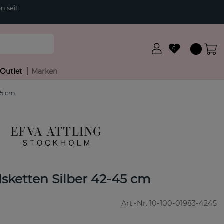
n seit
0
Outlet
Marken
45 cm
lsketten Silber 42-45 cm
Art.-Nr.
10-100-01983-4245