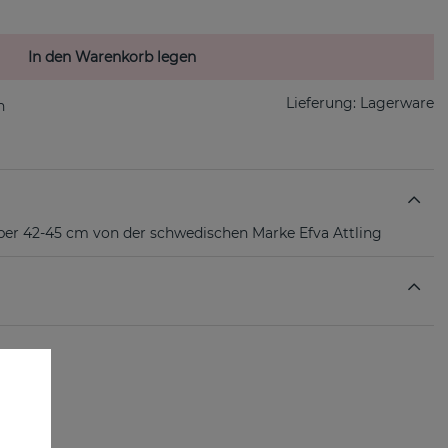
In den Warenkorb legen
Lieferung:
Lagerware
lber 42-45 cm von der schwedischen Marke Efva Attling