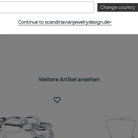
Change country
Continue to scandinavianjewelrydesign.de>
Weitere Artikel ansehen