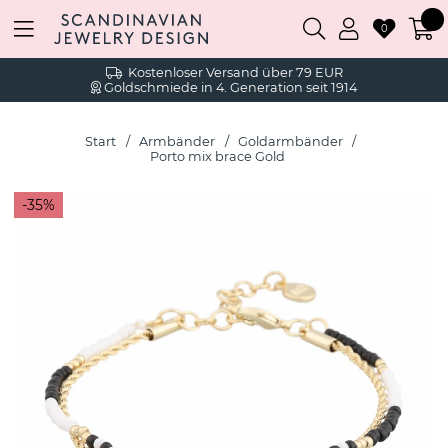
0
Kostenloser Versand über 79 EUR
Goldschmiede in 4. Generation seit 1914
Start
Armbänder
Goldarmbänder
Porto mix brace Gold
35