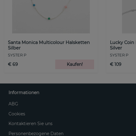
Santa Monica Multicolour Halsketten
Lucky Coin
Silber
Silver
SYSTER P
SYSTER P
€ 69
Kaufen!
€ 109
Informationen
ABG
Cookies
Kontaktieren Sie uns
Personenbezogene Daten