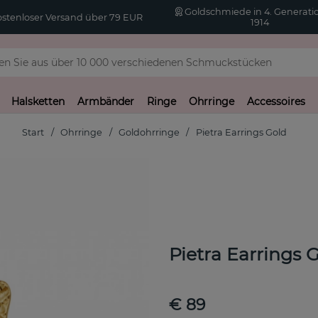
Goldschmiede in 4. Generatio
stenloser Versand über 79 EUR
1914
Halsketten
Armbänder
Ringe
Ohrringe
Accessoires
Start
Ohrringe
Goldohrringe
Pietra Earrings Gold
Pietra Earrings 
€ 89