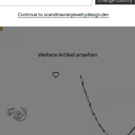
Change country
Continue to scandinavianjewelrydesign.de>
Weitere Artikel ansehen