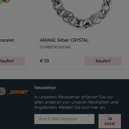
racelet
ARIANE Silber CRYSTAL
DYRBERG/KERN
Kaufen!
€ 59
Kaufen!
Newsletter
In unserem Newsletter erfahren Sie vor
allen anderen von unseren Neuheiten und
Angeboten. Melden Sie sich hier an.
Ja
bitte!