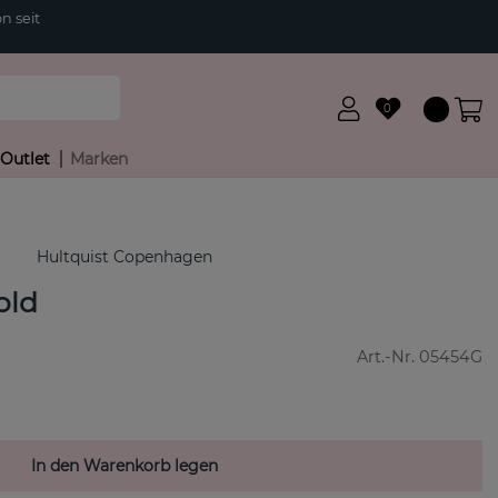
n seit
0
Outlet
Marken
Hultquist Copenhagen
old
Art.-Nr.
05454G
In den Warenkorb legen