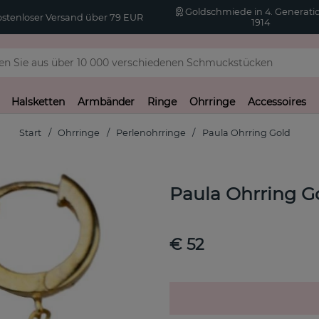
Goldschmiede in 4. Generatio
stenloser Versand über 79 EUR
1914
Halsketten
Armbänder
Ringe
Ohrringe
Accessoires
Start
Ohrringe
Perlenohrringe
Paula Ohrring Gold
Paula Ohrring G
€ 52