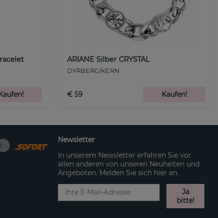
racelet
ARIANE Silber CRYSTAL
DYRBERG/KERN
Kaufen!
€ 59
Kaufen!
Newsletter
In unserem Newsletter erfahren Sie vor
allen anderen von unseren Neuheiten und
Angeboten. Melden Sie sich hier an.
Ja
bitte!