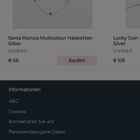
Santa Monica Multicolour Halsketten
Lucky Coin
Silber
Silver
SYSTER P
SYSTER P
€ 69
Kaufen!
€ 109
Informationen
ABG
Cookies
Kontaktieren Sie uns
Personenbezogene Daten