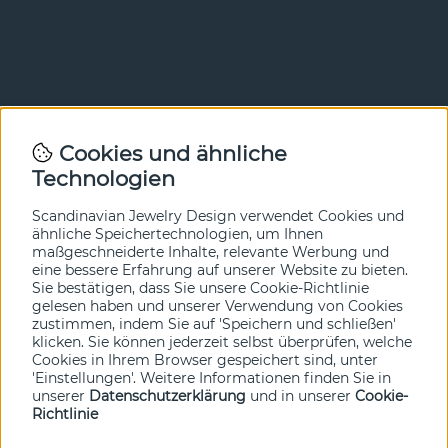
Newsletter
Cookies und ähnliche
Technologien
In unserem Newsletter erfahren Sie vor allen anderen
von unseren Neuheiten und Angeboten. Melden Sie sich
hier an.
Scandinavian Jewelry Design verwendet Cookies und
ähnliche Speichertechnologien, um Ihnen
maßgeschneiderte Inhalte, relevante Werbung und
Ja bitte!
eine bessere Erfahrung auf unserer Website zu bieten.
Sie bestätigen, dass Sie unsere Cookie-Richtlinie
gelesen haben und unserer Verwendung von Cookies
zustimmen, indem Sie auf 'Speichern und schließen'
klicken. Sie können jederzeit selbst überprüfen, welche
Cookies in Ihrem Browser gespeichert sind, unter
'Einstellungen'. Weitere Informationen finden Sie in
unserer
Datenschutzerklärung
und in unserer
Cookie-
Richtlinie