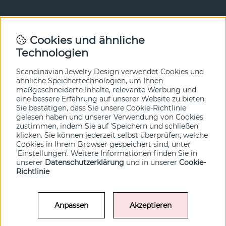
Newsletter
Cookies und ähnliche
Technologien
In unserem Newsletter erfahren Sie vor allen anderen
von unseren Neuheiten und Angeboten. Melden Sie sich
hier an.
Scandinavian Jewelry Design verwendet Cookies und
ähnliche Speichertechnologien, um Ihnen
maßgeschneiderte Inhalte, relevante Werbung und
Ja bitte!
eine bessere Erfahrung auf unserer Website zu bieten.
Sie bestätigen, dass Sie unsere Cookie-Richtlinie
gelesen haben und unserer Verwendung von Cookies
zustimmen, indem Sie auf 'Speichern und schließen'
klicken. Sie können jederzeit selbst überprüfen, welche
Cookies in Ihrem Browser gespeichert sind, unter
'Einstellungen'. Weitere Informationen finden Sie in
unserer
Datenschutzerklärung
und in unserer
Cookie-
Richtlinie
Anpassen
Akzeptieren
© SCANDINAVIAN JEWELRY DESIGN / SJD of Sweden AB 2022