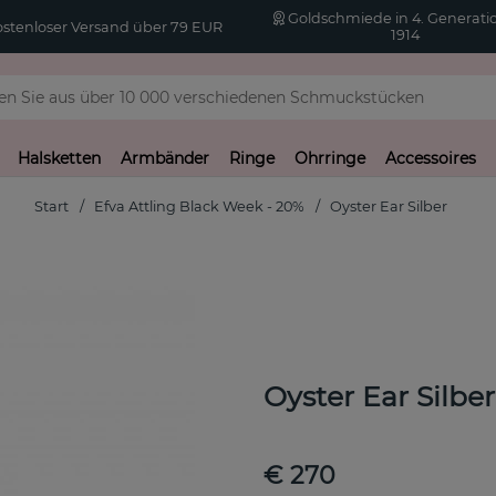
Goldschmiede in 4. Generatio
stenloser Versand über 79 EUR
1914
Halsketten
Armbänder
Ringe
Ohrringe
Accessoires
Start
Efva Attling Black Week - 20%
Oyster Ear Silber
Oyster Ear Silber
€ 270