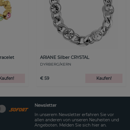
racelet
ARIANE Silber CRYSTAL
DYRBERG/KERN
Kaufen!
€ 59
Kaufen!
Newsletter
In unserem Newsletter erfahren Sie vor
allen anderen von unseren Neuheiten und
Angeboten. Melden Sie sich hier an.