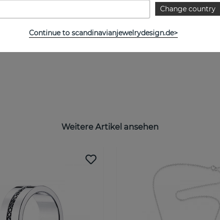
Change country
Continue to scandinavianjewelrydesign.de>
Weitere Artikel ansehen