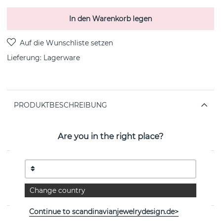
In den Warenkorb legen
Lieferung:
Lagerware
PRODUKTBESCHREIBUNG
One star brace Armbänder Silber Recyceltes Silber
cubic zirkon 16-20 cm von der schwedischen Marke CU
Are you in the right place?
JEWELLERY
EIGENSCHAFTEN
Kollektion:
One
Change country
Continue to scandinavianjewelrydesign.de>