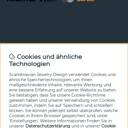
Newsletter
Cookies und ähnliche
Technologien
In unserem Newsletter erfahren Sie vor allen anderen
von unseren Neuheiten und Angeboten. Melden Sie sich
hier an.
Scandinavian Jewelry Design verwendet Cookies und
ähnliche Speichertechnologien, um Ihnen
maßgeschneiderte Inhalte, relevante Werbung und
Ja bitte!
eine bessere Erfahrung auf unserer Website zu bieten.
Sie bestätigen, dass Sie unsere Cookie-Richtlinie
gelesen haben und unserer Verwendung von Cookies
zustimmen, indem Sie auf 'Speichern und schließen'
klicken. Sie können jederzeit selbst überprüfen, welche
Cookies in Ihrem Browser gespeichert sind, unter
'Einstellungen'. Weitere Informationen finden Sie in
unserer
Datenschutzerklärung
und in unserer
Cookie-