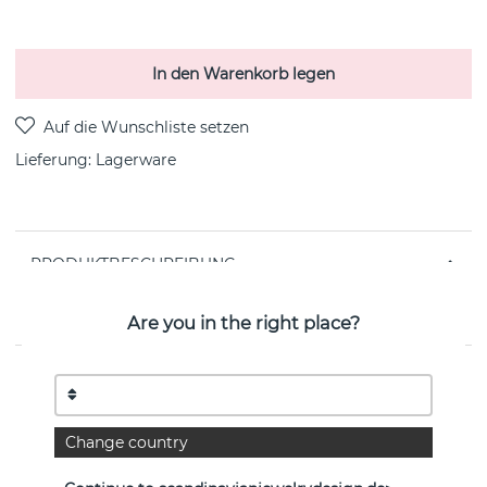
In den Warenkorb legen
Lieferung:
Lagerware
PRODUKTBESCHREIBUNG
OFFSPRING Hängeschmuck sterlingsilber von der
dänischen Marke Georg Jensen 45 cm
Are you in the right place?
EIGENSCHAFTEN
Kollektion:
OFFSPRING
Change country
Breite:
10,1 mm