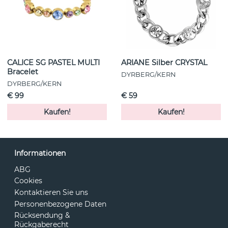
CALICE SG PASTEL MULTI
ARIANE Silber CRYSTAL
Bracelet
DYRBERG/KERN
DYRBERG/KERN
€ 99
€ 59
Kaufen!
Kaufen!
Informationen
ABG
Cookies
Kontaktieren Sie uns
Personenbezogene Daten
Rücksendung &
Rückgaberecht