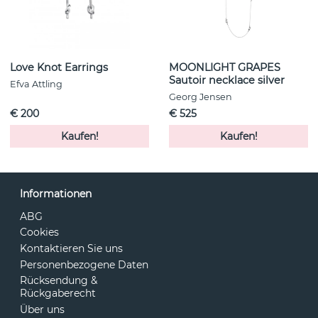
Love Knot Earrings
MOONLIGHT GRAPES
Sautoir necklace silver
Efva Attling
Georg Jensen
€ 200
€ 525
Kaufen!
Kaufen!
Informationen
ABG
Cookies
Kontaktieren Sie uns
Personenbezogene Daten
Rücksendung &
Rückgaberecht
Über uns