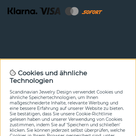
Newsletter
Cookies und ähnliche
Technologien
In unserem Newsletter erfahren Sie vor allen anderen
von unseren Neuheiten und Angeboten. Melden Sie sich
hier an.
Scandinavian Jewelry Design verwendet Cookies und
ähnliche Speichertechnologien, um Ihnen
maßgeschneiderte Inhalte, relevante Werbung und
Ja bitte!
eine bessere Erfahrung auf unserer Website zu bieten.
Sie bestätigen, dass Sie unsere Cookie-Richtlinie
gelesen haben und unserer Verwendung von Cookies
zustimmen, indem Sie auf 'Speichern und schließen'
klicken. Sie können jederzeit selbst überprüfen, welche
Cookies in Ihrem Browser gespeichert sind, unter