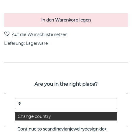
In den Warenkorb legen
Lieferung:
Lagerware
PRODUKTBESCHREIBUNG
MOONLIGT GRAPES Ohrring sterlingsilber von der
Are you in the right place?
dänischen Marke Georg Jensen
EIGENSCHAFTEN
Kollektion:
MOONLIGHT GRAPES
Change country
Continue to scandinavianjewelrydesign.de>