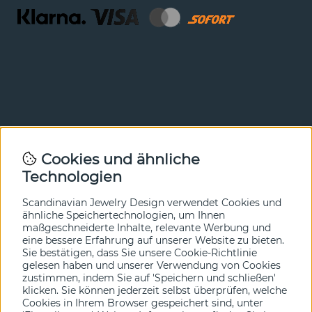
Newsletter
Cookies und ähnliche
Technologien
In unserem Newsletter erfahren Sie vor allen anderen
von unseren Neuheiten und Angeboten. Melden Sie sich
hier an.
Scandinavian Jewelry Design verwendet Cookies und
ähnliche Speichertechnologien, um Ihnen
maßgeschneiderte Inhalte, relevante Werbung und
Ja bitte!
eine bessere Erfahrung auf unserer Website zu bieten.
Sie bestätigen, dass Sie unsere Cookie-Richtlinie
gelesen haben und unserer Verwendung von Cookies
zustimmen, indem Sie auf 'Speichern und schließen'
klicken. Sie können jederzeit selbst überprüfen, welche
Cookies in Ihrem Browser gespeichert sind, unter