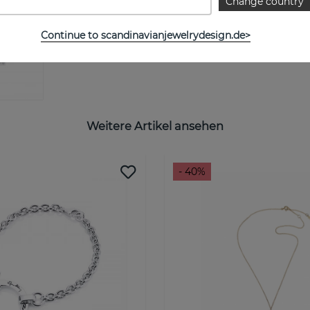
Change country
Continue to scandinavianjewelrydesign.de>
Weitere Artikel ansehen
- 40%