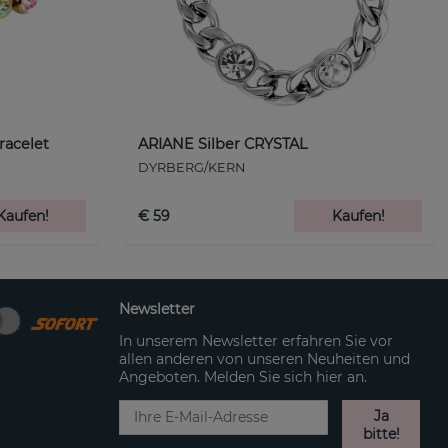
racelet
ARIANE Silber CRYSTAL
DYRBERG/KERN
Kaufen!
€ 59
Kaufen!
Newsletter
In unserem Newsletter erfahren Sie vor
allen anderen von unseren Neuheiten und
Angeboten. Melden Sie sich hier an.
Ja
bitte!