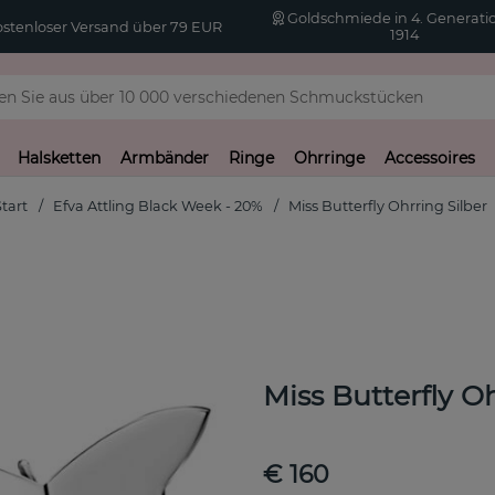
Goldschmiede in 4. Generatio
stenloser Versand über 79 EUR
1914
Halsketten
Armbänder
Ringe
Ohrringe
Accessoires
Start
Efva Attling Black Week - 20%
Miss Butterfly Ohrring Silber
Miss Butterfly Oh
€ 160