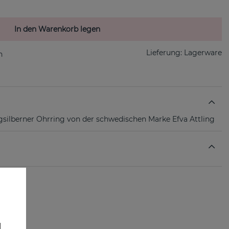
In den Warenkorb legen
Lieferung:
Lagerware
ingsilberner Ohrring von der schwedischen Marke Efva Attling