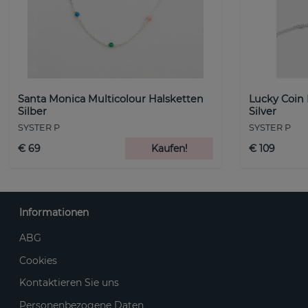
Santa Monica Multicolour Halsketten
Lucky Coin
Silber
Silver
SYSTER P
SYSTER P
€ 69
Kaufen!
€ 109
Informationen
ABG
Cookies
Kontaktieren Sie uns
Personenbezogene Daten