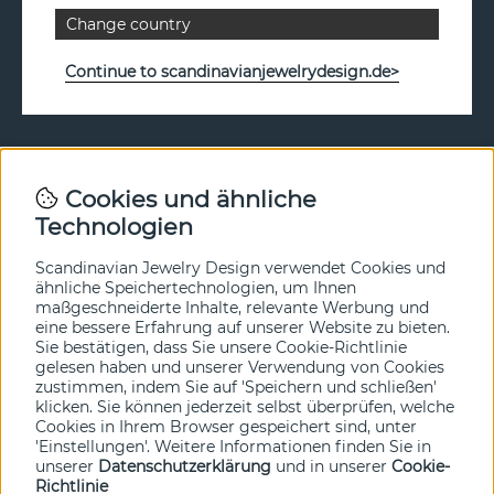
Change country
Continue to scandinavianjewelrydesign.de>
Newsletter
Cookies und ähnliche
Technologien
In unserem Newsletter erfahren Sie vor allen anderen
von unseren Neuheiten und Angeboten. Melden Sie sich
hier an.
Scandinavian Jewelry Design verwendet Cookies und
ähnliche Speichertechnologien, um Ihnen
maßgeschneiderte Inhalte, relevante Werbung und
Ja bitte!
eine bessere Erfahrung auf unserer Website zu bieten.
Sie bestätigen, dass Sie unsere Cookie-Richtlinie
gelesen haben und unserer Verwendung von Cookies
zustimmen, indem Sie auf 'Speichern und schließen'
klicken. Sie können jederzeit selbst überprüfen, welche
Cookies in Ihrem Browser gespeichert sind, unter
'Einstellungen'. Weitere Informationen finden Sie in
unserer
Datenschutzerklärung
und in unserer
Cookie-
Richtlinie