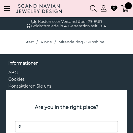
0
Kostenloser Versand über 79 EUR
Goldschmiede in 4. Generation seit 1914
Start
Ringe
Miranda ring - Sunshine
Informationen
ABG
Cookies
Kontaktieren Sie uns
Personenbezogene Daten
Rücksendung &
Rückgaberecht
Are you in the right place?
Über uns