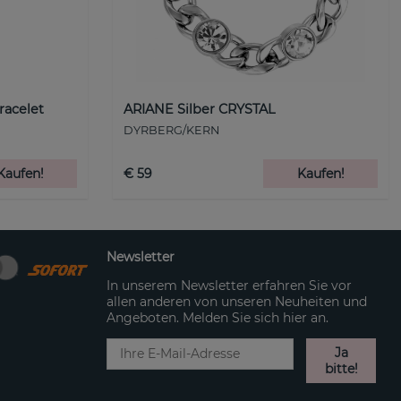
racelet
ARIANE Silber CRYSTAL
DYRBERG/KERN
Kaufen!
€ 59
Kaufen!
Newsletter
In unserem Newsletter erfahren Sie vor
allen anderen von unseren Neuheiten und
Angeboten. Melden Sie sich hier an.
Ja
bitte!