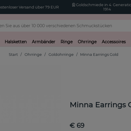
Goldschmiede in 4. Generatio
stenloser Versand über 79 EUR
1914
Halsketten
Armbänder
Ringe
Ohrringe
Accessoires
Start
Ohrringe
Goldohrringe
Minna Earrings Gold
Minna Earrings 
€ 69