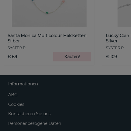
Santa Monica Multicolour Halsketten
Lucky Coin
Silber
Silver
SYSTER P
SYSTER P
€ 69
Kaufen!
€ 109
Informationen
ABG
Cookies
Kontaktieren Sie uns
Personenbezogene Daten