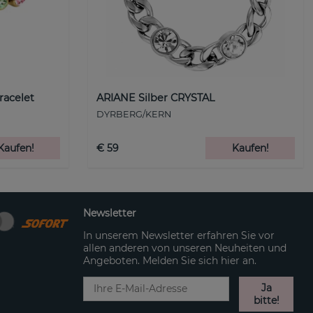
racelet
ARIANE Silber CRYSTAL
DYRBERG/KERN
Kaufen!
€ 59
Kaufen!
Newsletter
In unserem Newsletter erfahren Sie vor
allen anderen von unseren Neuheiten und
Angeboten. Melden Sie sich hier an.
Ja
bitte!