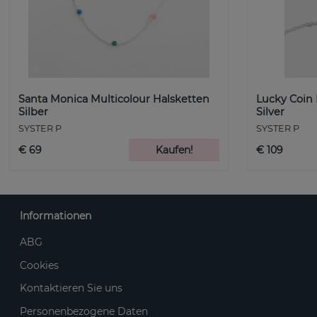
Santa Monica Multicolour Halsketten
Lucky Coin
Silber
Silver
SYSTER P
SYSTER P
€ 69
Kaufen!
€ 109
Informationen
ABG
Cookies
Kontaktieren Sie uns
Personenbezogene Daten