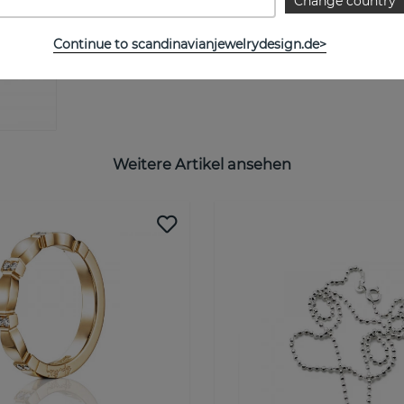
Change country
Continue to scandinavianjewelrydesign.de>
Weitere Artikel ansehen