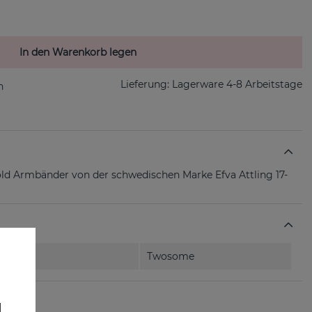
In den Warenkorb legen
Lieferung:
Lagerware 4-8 Arbeitstage
old Armbänder von der schwedischen Marke Efva Attling 17-
Twosome