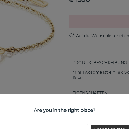
PRODUKTBESCHREIBUNG
Mini Twosome ist ein 18k G
19 cm
EIGENSCHAFTEN
Kollektion:
Are you in the right place?