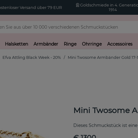
Goldschmiede in 4. Generatio
stenloser Versand über 79 EUR
1914
Halsketten
Armbänder
Ringe
Ohrringe
Accessoires
Efva Attling Black Week - 20%
Mini Twosome Armbänder Gold 17-
Mini Twosome A
Dieses Schmuckstück ist eine
€ 1300