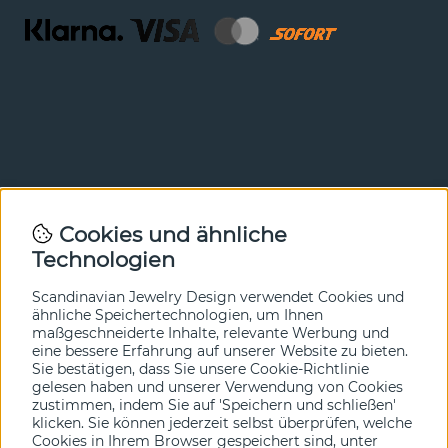
Newsletter
Cookies und ähnliche
Technologien
In unserem Newsletter erfahren Sie vor allen anderen
von unseren Neuheiten und Angeboten. Melden Sie sich
hier an.
Scandinavian Jewelry Design verwendet Cookies und
ähnliche Speichertechnologien, um Ihnen
maßgeschneiderte Inhalte, relevante Werbung und
Ja bitte!
eine bessere Erfahrung auf unserer Website zu bieten.
Sie bestätigen, dass Sie unsere Cookie-Richtlinie
gelesen haben und unserer Verwendung von Cookies
zustimmen, indem Sie auf 'Speichern und schließen'
klicken. Sie können jederzeit selbst überprüfen, welche
Cookies in Ihrem Browser gespeichert sind, unter