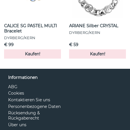
CALICE SG PASTEL MULTI
ARIANE Silber CRYSTAL
Bracelet
DYRBERG/KERN
DYRBERG/KERN
€ 99
€ 59
Kaufen!
Kaufen!
Informationen
ABG
Cookies
Kontaktieren Sie uns
Personenbezogene Daten
Rücksendung &
Rückgaberecht
Über uns