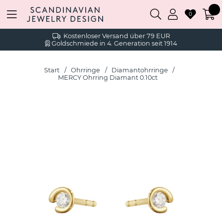
0
Kostenloser Versand über 79 EUR
Goldschmiede in 4. Generation seit 1914
Start
Ohrringe
Diamantohrringe
MERCY Ohrring Diamant 0.10ct