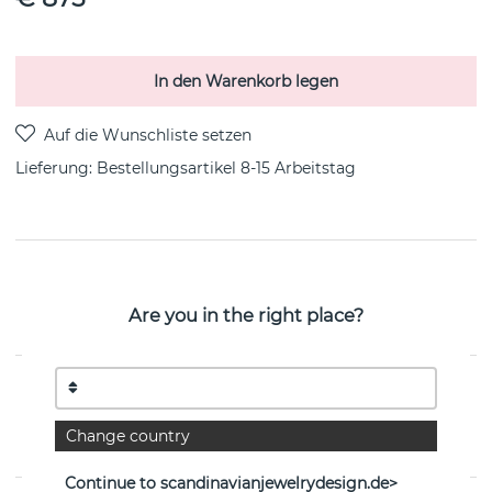
In den Warenkorb legen
Lieferung:
Bestellungsartikel 8-15 Arbeitstag
PRODUKTBESCHREIBUNG
MERCY Ohrring Diamant 0.10ct von der dänischen
Are you in the right place?
Marke Georg Jensen
EIGENSCHAFTEN
Change country
Kollektion:
MERCY
Continue to scandinavianjewelrydesign.de>