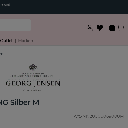
n seit
0
Outlet
Marken
er
G Silber M
Art.-Nr.
20000069000M