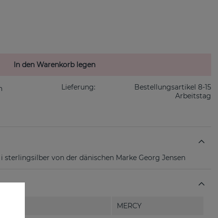
In den Warenkorb legen
Lieferung:
Bestellungsartikel 8-15
Arbeitstag
sterlingsilber von der dänischen Marke Georg Jensen
MERCY