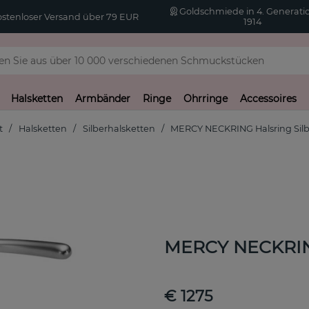
Goldschmiede in 4. Generatio
stenloser Versand über 79 EUR
1914
Halsketten
Armbänder
Ringe
Ohrringe
Accessoires
t
Halsketten
Silberhalsketten
MERCY NECKRING Halsring Silb
MERCY NECKRIN
€ 1275