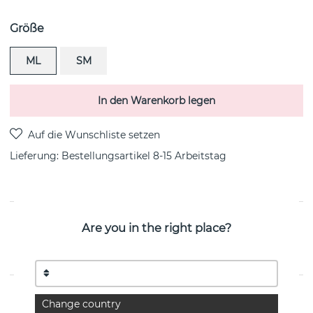
Größe
ML
SM
In den Warenkorb legen
Lieferung:
Bestellungsartikel 8-15 Arbeitstag
PRODUKTBESCHREIBUNG
Are you in the right place?
MERCY HINGED BANGLE sterlingsilbernes Armbänder
von der dänischen Marke Georg Jensen
EIGENSCHAFTEN
Change country