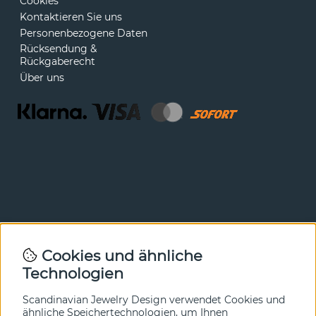
Cookies
Kontaktieren Sie uns
Personenbezogene Daten
Rücksendung &
Rückgaberecht
Über uns
Newsletter
Cookies und ähnliche
Technologien
In unserem Newsletter erfahren Sie vor allen anderen
von unseren Neuheiten und Angeboten. Melden Sie sich
hier an.
Scandinavian Jewelry Design verwendet Cookies und
ähnliche Speichertechnologien, um Ihnen