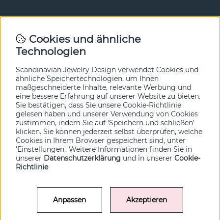
Newsletter
Cookies und ähnliche
Technologien
In unserem Newsletter erfahren Sie vor allen anderen
von unseren Neuheiten und Angeboten. Melden Sie sich
hier an.
Scandinavian Jewelry Design verwendet Cookies und
ähnliche Speichertechnologien, um Ihnen
maßgeschneiderte Inhalte, relevante Werbung und
Ja bitte!
eine bessere Erfahrung auf unserer Website zu bieten.
Sie bestätigen, dass Sie unsere Cookie-Richtlinie
gelesen haben und unserer Verwendung von Cookies
zustimmen, indem Sie auf 'Speichern und schließen'
klicken. Sie können jederzeit selbst überprüfen, welche
Cookies in Ihrem Browser gespeichert sind, unter
'Einstellungen'. Weitere Informationen finden Sie in
unserer
Datenschutzerklärung
und in unserer
Cookie-
Richtlinie
Anpassen
Akzeptieren
© SCANDINAVIAN JEWELRY DESIGN / SJD of Sweden AB 2022