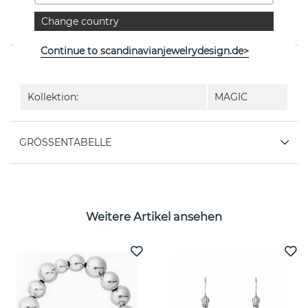
MAGIC SOLITAIRE ist ein diamantring PAVÉ 0.33 ct i 18k
Change country
Weißgold von der dänischen Marke Georg Jensen
Continue to scandinavianjewelrydesign.de>
EIGENSCHAFTEN
Kollektion:
MAGIC
GRÖSSENTABELLE
Weitere Artikel ansehen