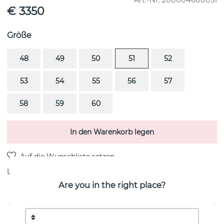
Art.-Nr.
200004600051
€ 3350
Größe
48
49
50
51
52
53
54
55
56
57
58
59
60
In den Warenkorb legen
Lieferung:
Lagerware
Are you in the right place?
PRODUKTBESCHREIBUNG