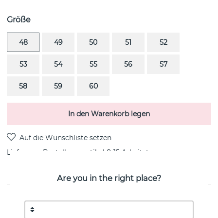
Größe
48
49
50
51
52
53
54
55
56
57
58
59
60
In den Warenkorb legen
Lieferung:
Bestellungsartikel 8-15 Arbeitstag
Are you in the right place?
PRODUKTBESCHREIBUNG
MAGIC SOLITAIRE ist ein diamantring 0.20 ct i platinum