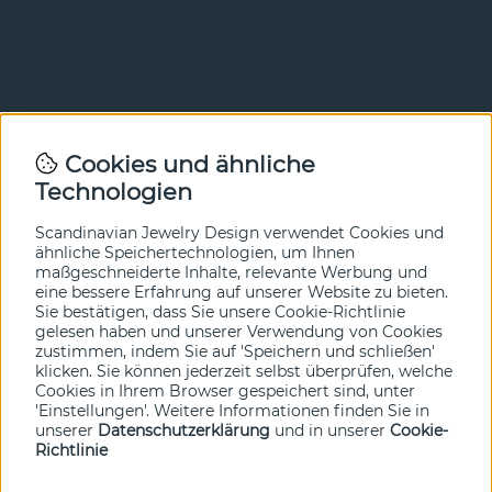
Newsletter
Cookies und ähnliche
Technologien
In unserem Newsletter erfahren Sie vor allen anderen
von unseren Neuheiten und Angeboten. Melden Sie sich
hier an.
Scandinavian Jewelry Design verwendet Cookies und
ähnliche Speichertechnologien, um Ihnen
maßgeschneiderte Inhalte, relevante Werbung und
Ja bitte!
eine bessere Erfahrung auf unserer Website zu bieten.
Sie bestätigen, dass Sie unsere Cookie-Richtlinie
gelesen haben und unserer Verwendung von Cookies
zustimmen, indem Sie auf 'Speichern und schließen'
klicken. Sie können jederzeit selbst überprüfen, welche
Cookies in Ihrem Browser gespeichert sind, unter
'Einstellungen'. Weitere Informationen finden Sie in
unserer
Datenschutzerklärung
und in unserer
Cookie-
Richtlinie