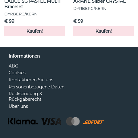
CALICE SG PASTEL MULTI
ARIANE Silber CRYSTAL
Bracelet
DYRBERG/KERN
DYRBERG/KERN
€ 99
€ 59
Kaufen!
Kaufen!
Informationen
ABG
Cookies
Kontaktieren Sie uns
Personenbezogene Daten
Rücksendung &
Rückgaberecht
Über uns