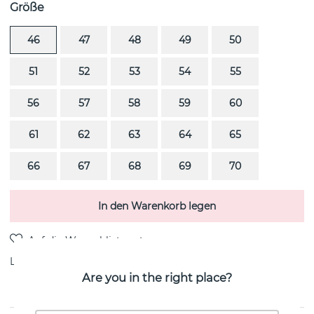
Größe
46
47
48
49
50
51
52
53
54
55
56
57
58
59
60
61
62
63
64
65
66
67
68
69
70
In den Warenkorb legen
Lieferung:
Bestellungsartikel 8-15 Arbeitstag
Are you in the right place?