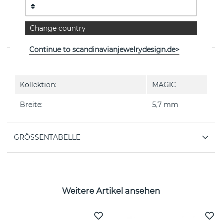
PRODUKTBESCHREIBUNG
MAGIC ist ein ring 5,7 mm i 18k Weißgold von der
Change country
dänischen Marke Georg Jensen
Continue to scandinavianjewelrydesign.de>
EIGENSCHAFTEN
Kollektion:
MAGIC
Breite:
5,7 mm
GRÖSSENTABELLE
Weitere Artikel ansehen