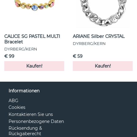
CALICE SG PASTEL MULTI
ARIANE Silber CRYSTAL
Bracelet
DYRBERG/KERN
DYRBERG/KERN
€ 99
€ 59
Kaufen!
Kaufen!
Informationen
ABG
Cookies
Kontaktieren Sie uns
Personenbezogene Daten
Rücksendung &
Rückgaberecht