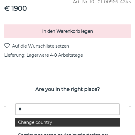
Art.-Nr.
10-101-00966-4245
€ 1900
In den Warenkorb legen
Lieferung:
Lagerware 4-8 Arbeitstage
PRODUKTBESCHREIBUNG
Are you in the right place?
Love Knot ist eine 18k Gold Halskette von der
schwedischen Marke Efva Attling 42-45 cm
EIGENSCHAFTEN
Change country
Kollektion:
Love Knot