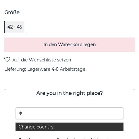
Größe
42 - 45
In den Warenkorb legen
Lieferung:
Lagerware 4-8 Arbeitstage
Are you in the right place?
PRODUKTBESCHREIBUNG
Love Bead Silber-Green Quartz ist eine sterlingsilberne
Halskette von der schwedischen Marke Efva Attling
Change country
EIGENSCHAFTEN