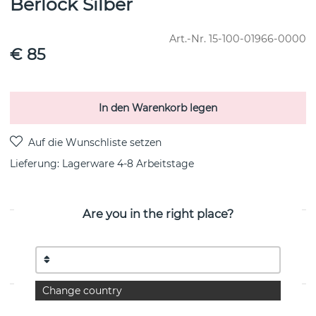
Berlock Silber
Art.-Nr.
15-100-01966-0000
€ 85
In den Warenkorb legen
Lieferung:
Lagerware 4-8 Arbeitstage
Are you in the right place?
PRODUKTBESCHREIBUNG
Berlock (1) till 101 Hoops, i sterlingsilber von der
schwedischen Marke Efva Attling
Change country
EIGENSCHAFTEN