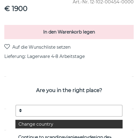
Art.-Nr.
12-102-00454-0000
€ 1900
In den Warenkorb legen
Lieferung:
Lagerware 4-8 Arbeitstage
PRODUKTBESCHREIBUNG
Are you in the right place?
Love Bead-Diamonds ist ein 18k Weißgold Ohrring von
der schwedischen Marke Efva Attling
EIGENSCHAFTEN
Change country
Continue to scandinavianjewelrydesign.de>