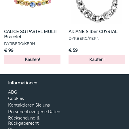
CALICE SG PASTEL MULTI
ARIANE Silber CRYSTAL
Bracelet
DYRBERG/KERN
DYRBERG/KERN
€ 99
€ 59
Kaufen!
Kaufen!
Informationen
ABG
Cookies
Kontaktieren Sie uns
Personenbezogene Daten
Rücksendung &
Rückgaberecht