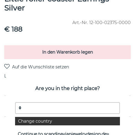
Silver
Art.-Nr.
12-100-02375-0000
€ 188
In den Warenkorb legen
Lieferung:
Lagerware
Are you in the right place?
PRODUKTBESCHREIBUNG
Change country
EIGENSCHAFTEN
Continue to scandinavianjewelrydesign.de>