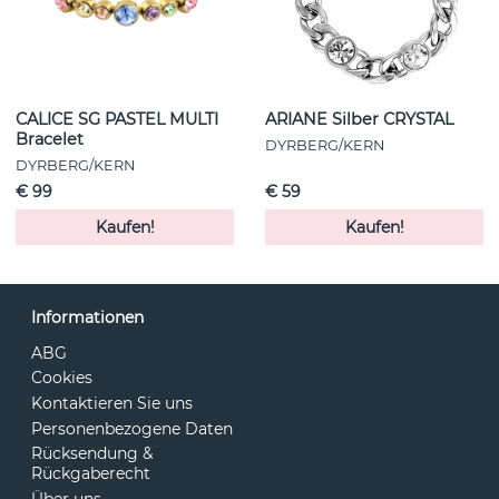
CALICE SG PASTEL MULTI
ARIANE Silber CRYSTAL
Bracelet
DYRBERG/KERN
DYRBERG/KERN
€ 99
€ 59
Kaufen!
Kaufen!
Informationen
ABG
Cookies
Kontaktieren Sie uns
Personenbezogene Daten
Rücksendung &
Rückgaberecht