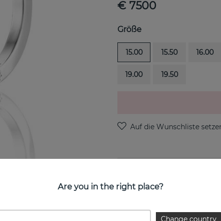
€ 7500
Größe
15.00
15.50
16.00
19.00
19.50
PRODUKTBESCHREIBUNG
Are you in the right place?
Little Magic Star-Aquamari
Efva Attling
Change country