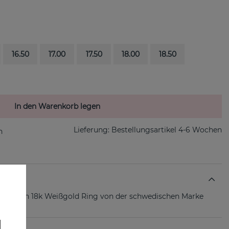
16.50
17.00
17.50
18.00
18.50
In den Warenkorb legen
Lieferung:
Bestellungsartikel 4-6 Wochen
ne ist ein 18k Weißgold Ring von der schwedischen Marke