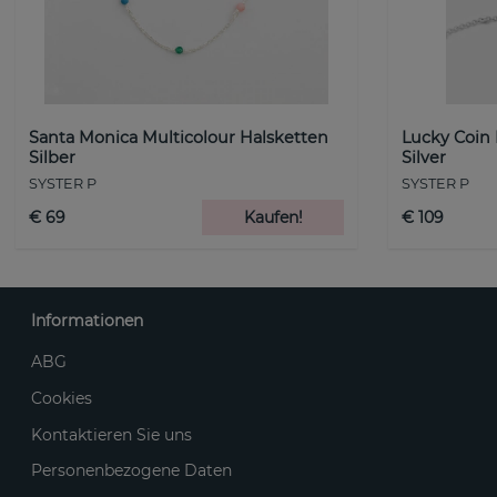
Santa Monica Multicolour Halsketten
Lucky Coin
Silber
Silver
SYSTER P
SYSTER P
€ 69
Kaufen!
€ 109
Informationen
ABG
Cookies
Kontaktieren Sie uns
Personenbezogene Daten