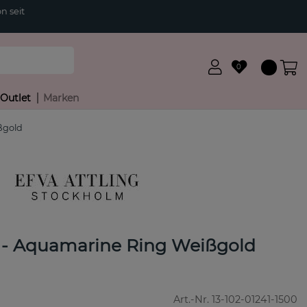
n seit
0
Outlet
Marken
ßgold
ar - Aquamarine Ring Weißgold
Art.-Nr.
13-102-01241-1500