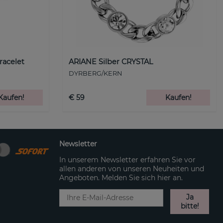
racelet
ARIANE Silber CRYSTAL
DYRBERG/KERN
Kaufen!
€ 59
Kaufen!
Newsletter
In unserem Newsletter erfahren Sie vor
allen anderen von unseren Neuheiten und
Angeboten. Melden Sie sich hier an.
Ja
bitte!