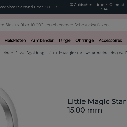
Goldschmiede in 4. Generatio
stenloser Versand über 79 EUR
1914
Halsketten
Armbänder
Ringe
Ohrringe
Accessoires
Ringe
Weißgoldringe
Little Magic Star - Aquamarine Ring Wei
Little Magic St
15.00 mm