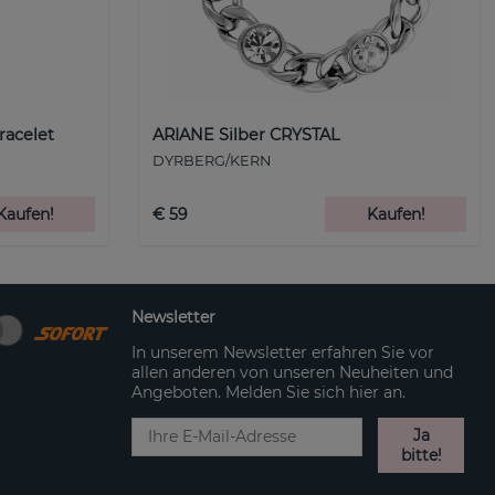
racelet
ARIANE Silber CRYSTAL
DYRBERG/KERN
Kaufen!
€ 59
Kaufen!
Newsletter
In unserem Newsletter erfahren Sie vor
allen anderen von unseren Neuheiten und
Angeboten. Melden Sie sich hier an.
Ja
bitte!