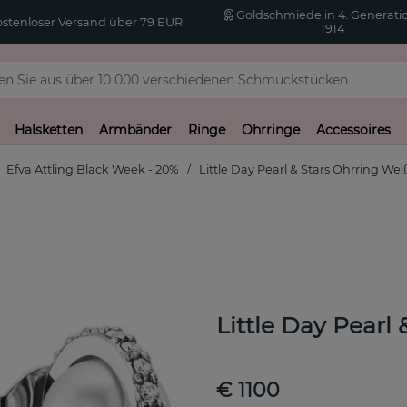
Goldschmiede in 4. Generatio
stenloser Versand über 79 EUR
1914
Halsketten
Armbänder
Ringe
Ohrringe
Accessoires
Efva Attling Black Week - 20%
Little Day Pearl & Stars Ohrring We
Little Day Pearl
€ 1100