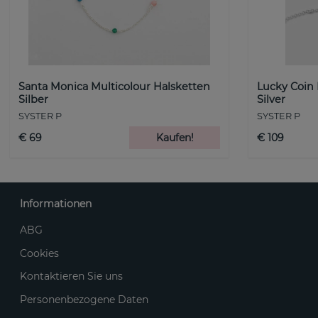
Santa Monica Multicolour Halsketten
Lucky Coin
Silber
Silver
SYSTER P
SYSTER P
€ 69
Kaufen!
€ 109
Informationen
ABG
Cookies
Kontaktieren Sie uns
Personenbezogene Daten