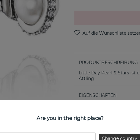
PRODUKTBESCHREIBUNG
Little Day Pearl & Stars is
Attling
EIGENSCHAFTEN
Are you in the right place?
Change country