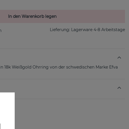
In den Warenkorb legen
Lieferung:
Lagerware 4-8 Arbeitstage
t ein 18k Weißgold Ohrring von der schwedischen Marke Efva