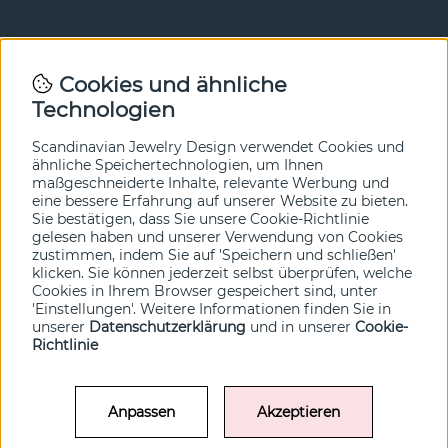
Newsletter
Cookies und ähnliche
Technologien
In unserem Newsletter erfahren Sie vor allen anderen
von unseren Neuheiten und Angeboten. Melden Sie sich
hier an.
Scandinavian Jewelry Design verwendet Cookies und
ähnliche Speichertechnologien, um Ihnen
maßgeschneiderte Inhalte, relevante Werbung und
Ja bitte!
eine bessere Erfahrung auf unserer Website zu bieten.
Sie bestätigen, dass Sie unsere Cookie-Richtlinie
gelesen haben und unserer Verwendung von Cookies
zustimmen, indem Sie auf 'Speichern und schließen'
klicken. Sie können jederzeit selbst überprüfen, welche
Cookies in Ihrem Browser gespeichert sind, unter
'Einstellungen'. Weitere Informationen finden Sie in
unserer
Datenschutzerklärung
und in unserer
Cookie-
Richtlinie
Anpassen
Akzeptieren
© SCANDINAVIAN JEWELRY DESIGN / SJD of Sweden AB 2022