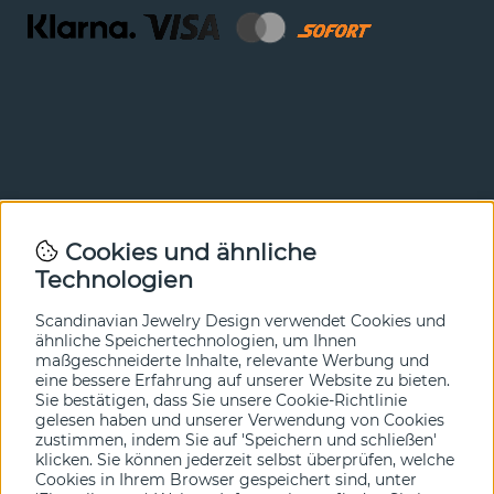
Newsletter
Cookies und ähnliche
Technologien
In unserem Newsletter erfahren Sie vor allen anderen
von unseren Neuheiten und Angeboten. Melden Sie sich
hier an.
Scandinavian Jewelry Design verwendet Cookies und
ähnliche Speichertechnologien, um Ihnen
maßgeschneiderte Inhalte, relevante Werbung und
Ja bitte!
eine bessere Erfahrung auf unserer Website zu bieten.
Sie bestätigen, dass Sie unsere Cookie-Richtlinie
gelesen haben und unserer Verwendung von Cookies
zustimmen, indem Sie auf 'Speichern und schließen'
klicken. Sie können jederzeit selbst überprüfen, welche
Cookies in Ihrem Browser gespeichert sind, unter