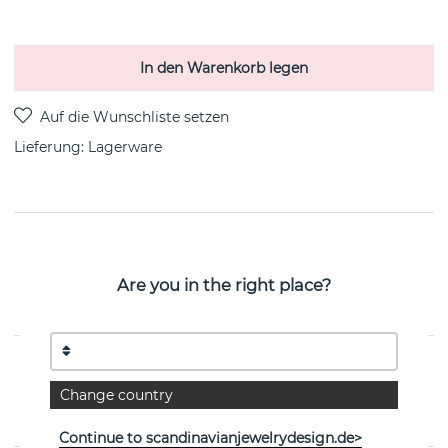
In den Warenkorb legen
Lieferung:
Lagerware
PRODUKTBESCHREIBUNG
Letters Pearl pendant Gold / per styck Recyceltes
Are you in the right place?
Silber/vergoldet 8 mm von der schwedischen Marke CU
JEWELLERY
EIGENSCHAFTEN
Change country
Kollektion:
Letters/Symbols
Continue to scandinavianjewelrydesign.de>