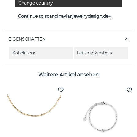
PRODUKTBESCHREIBUNG
Change country
Letters beaded Halsketten 40-45 white Gold Recyceltes
Continue to scandinavianjewelrydesign.de>
Silber/vergoldet 40-45 cm von der schwedischen Marke
CU JEWELLERY
EIGENSCHAFTEN
Kollektion:
Letters/Symbols
Weitere Artikel ansehen