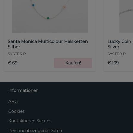
Santa Monica Multicolour Halsketten
Lucky Coin
Silber
Silver
SYSTER P
SYSTER P
€ 69
Kaufen!
€ 109
Informationen
ABG
Cookies
Kontaktieren Sie uns
Personenbezogene Daten