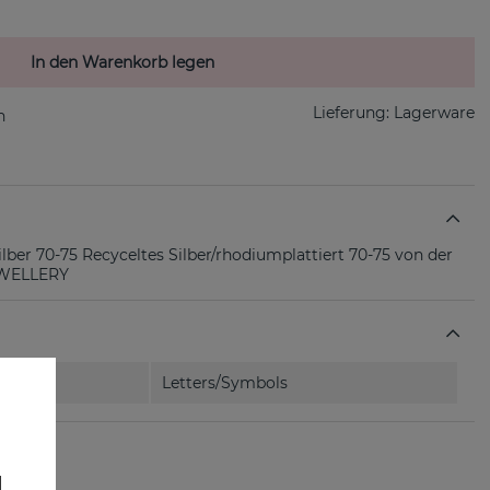
In den Warenkorb legen
Lieferung:
Lagerware
ilber 70-75 Recyceltes Silber/rhodiumplattiert 70-75 von der
EWELLERY
Letters/Symbols