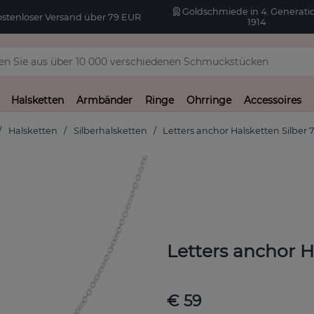
Goldschmiede in 4. Generatio
stenloser Versand über 79 EUR
1914
Halsketten
Armbänder
Ringe
Ohrringe
Accessoires
Halsketten
Silberhalsketten
Letters anchor Halsketten Silber 
Letters anchor H
€ 59