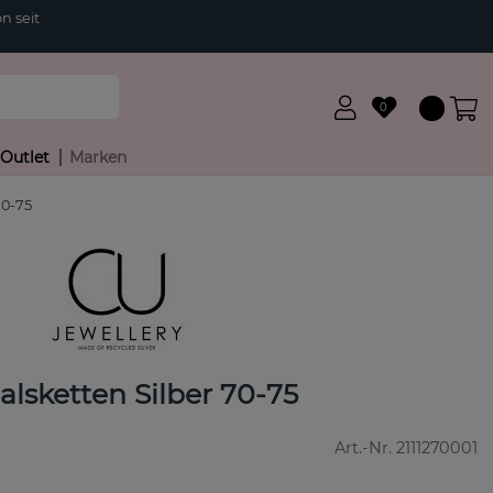
n seit
0
Outlet
Marken
70-75
alsketten Silber 70-75
Art.-Nr.
2111270001