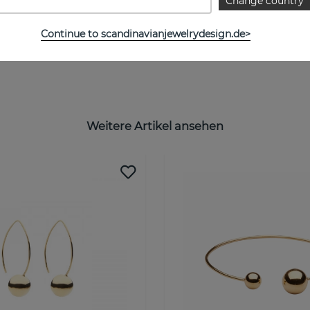
Change country
Continue to scandinavianjewelrydesign.de>
Weitere Artikel ansehen