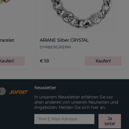
racelet
ARIANE Silber CRYSTAL
DYRBERG/KERN
Kaufen!
€ 59
Kaufen!
Newsletter
In unserem Newsletter erfahren Sie vor
allen anderen von unseren Neuheiten und
Angeboten. Melden Sie sich hier an.
Ja
bitte!