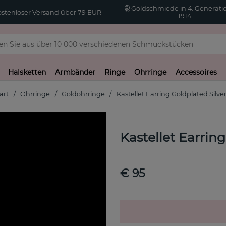
Goldschmiede in 4. Generatio
stenloser Versand über 79 EUR
1914
Halsketten
Armbänder
Ringe
Ohrringe
Accessoires
art
Ohrringe
Goldohrringe
Kastellet Earring Goldplated Silve
Kastellet Earring
€ 95