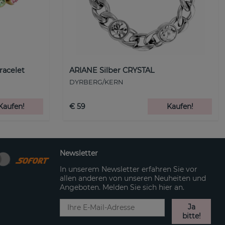
racelet
ARIANE Silber CRYSTAL
DYRBERG/KERN
Kaufen!
€ 59
Kaufen!
Newsletter
In unserem Newsletter erfahren Sie vor
allen anderen von unseren Neuheiten und
Angeboten. Melden Sie sich hier an.
Ja
bitte!