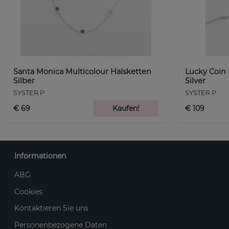
Santa Monica Multicolour Halsketten
Lucky Coin
Silber
Silver
SYSTER P
SYSTER P
€ 69
Kaufen!
€ 109
Informationen
ABG
Cookies
Kontaktieren Sie uns
Personenbezogene Daten