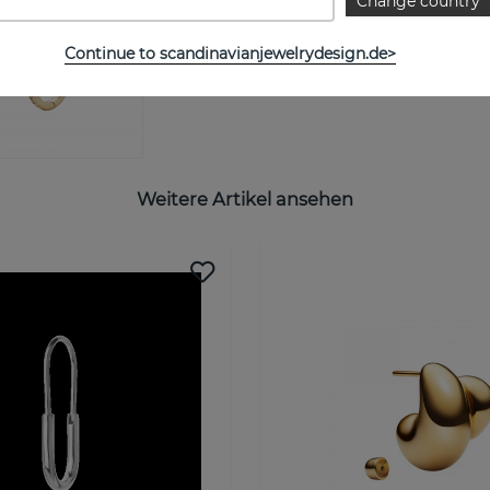
Change country
Continue to scandinavianjewelrydesign.de>
Weitere Artikel ansehen